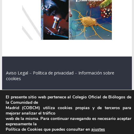
Aviso Legal
–
Política de privacidad
–
Información sobre
cookies
El presente sitio web pertenece al Colegio Oficial de Biólogos de
la Comunidad de
Colegio Oficial de Biólogos de la Comunidad de Madrid.
Madrid (COBCM) utiliza cookies propias y de terceros para
mejorar analizar el tráfico
C/ Santa Engracia 108, 2º int.izq. 28003 Madrid.
web de la misma. Para continuar navegando es necesario aceptar
expresamente la
Política de Cookies que puedes consultar en
ajustes