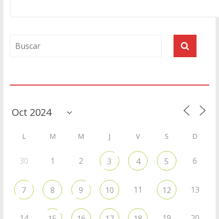
Agenda
L
M
M
J
V
S
D
30
1
2
6
3
4
5
11
13
7
8
9
10
12
14
19
20
15
16
17
18