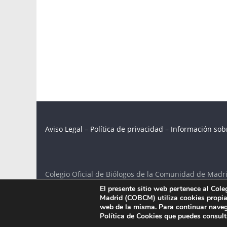
Aviso Legal
–
Política de privacidad
–
Información sob
Colegio Oficial de Biólogos de la Comunidad de Madri
El presente sitio web pertenece al Col
C/ Santa Engracia 108, 2º int.izq. 28003 Madrid.
Madrid (COBCM) utiliza cookies propias
web de la misma. Para continuar naveg
Política de Cookies que puedes consul