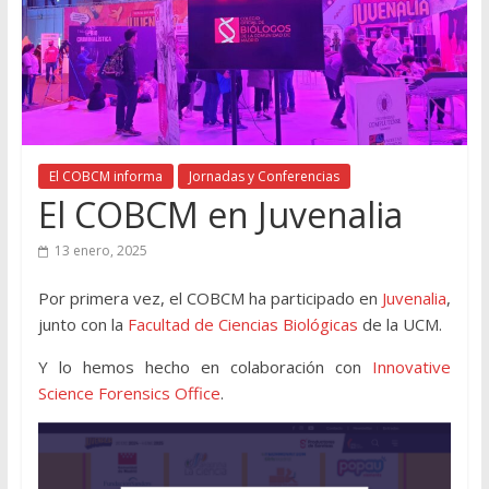
El COBCM informa
Jornadas y Conferencias
El COBCM en Juvenalia
13 enero, 2025
Por primera vez, el COBCM ha participado en
Juvenalia
,
junto con la
Facultad de Ciencias Biológicas
de la UCM.
Y lo hemos hecho en colaboración con
Innovative
Science Forensics Office
.