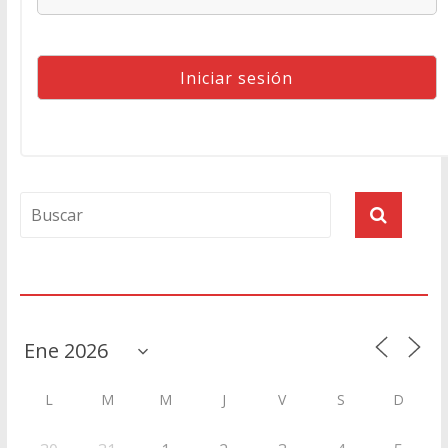
Agenda
L
M
M
J
V
S
D