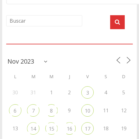
Agenda
L
M
M
J
V
S
D
30
31
1
2
4
5
3
9
11
12
6
7
8
10
13
18
19
14
15
16
17