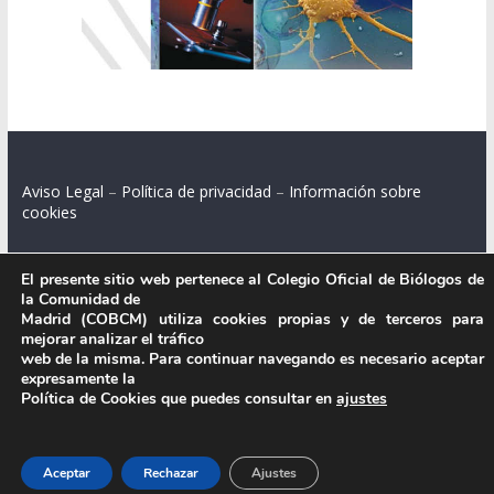
Aviso Legal
–
Política de privacidad
–
Información sobre
cookies
El presente sitio web pertenece al Colegio Oficial de Biólogos de
la Comunidad de
Colegio Oficial de Biólogos de la Comunidad de Madrid.
Madrid (COBCM) utiliza cookies propias y de terceros para
mejorar analizar el tráfico
C/ Santa Engracia 108, 2º int.izq. 28003 Madrid.
web de la misma. Para continuar navegando es necesario aceptar
expresamente la
Política de Cookies que puedes consultar en
ajustes
.
Aceptar
Rechazar
Ajustes