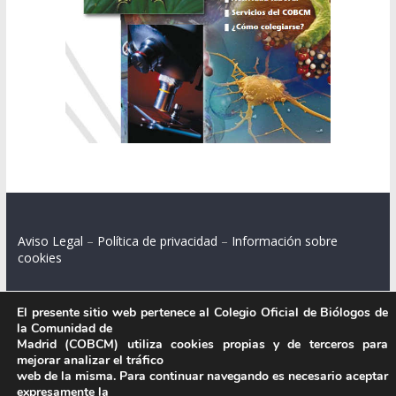
Aviso Legal
–
Política de privacidad
–
Información sobre
cookies
El presente sitio web pertenece al Colegio Oficial de Biólogos de
la Comunidad de
Colegio Oficial de Biólogos de la Comunidad de Madrid.
Madrid (COBCM) utiliza cookies propias y de terceros para
mejorar analizar el tráfico
C/ Santa Engracia 108, 2º int.izq. 28003 Madrid.
web de la misma. Para continuar navegando es necesario aceptar
expresamente la