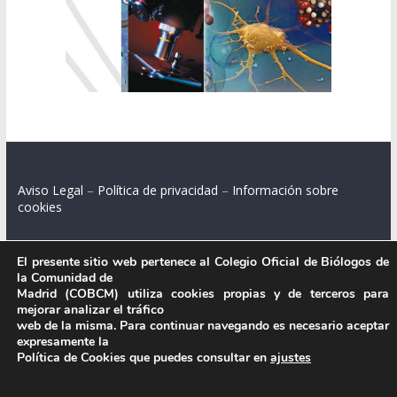
Aviso Legal
–
Política de privacidad
–
Información sobre
cookies
El presente sitio web pertenece al Colegio Oficial de Biólogos de
la Comunidad de
Colegio Oficial de Biólogos de la Comunidad de Madrid.
Madrid (COBCM) utiliza cookies propias y de terceros para
mejorar analizar el tráfico
C/ Santa Engracia 108, 2º int.izq. 28003 Madrid.
web de la misma. Para continuar navegando es necesario aceptar
expresamente la
Política de Cookies que puedes consultar en
ajustes
.