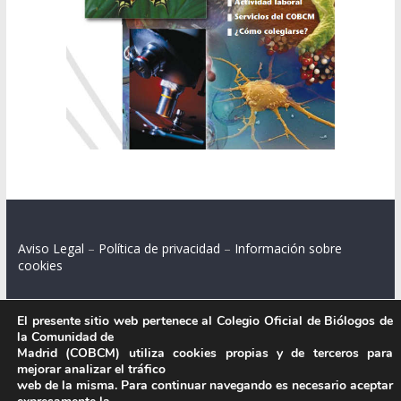
Aviso Legal
–
Política de privacidad
–
Información sobre
cookies
El presente sitio web pertenece al Colegio Oficial de Biólogos de
la Comunidad de
Colegio Oficial de Biólogos de la Comunidad de Madrid.
Madrid (COBCM) utiliza cookies propias y de terceros para
mejorar analizar el tráfico
C/ Santa Engracia 108, 2º int.izq. 28003 Madrid.
web de la misma. Para continuar navegando es necesario aceptar