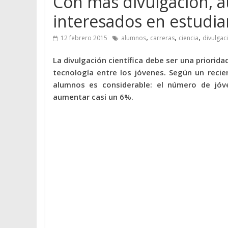
Con más divulgación, 
interesados en estudiar
,
,
,
12 febrero 2015
alumnos
carreras
ciencia
divulgac
La divulgación científica debe ser una priorida
tecnología entre los jóvenes. Según un recie
alumnos es considerable: el número de jóv
aumentar casi un 6%.