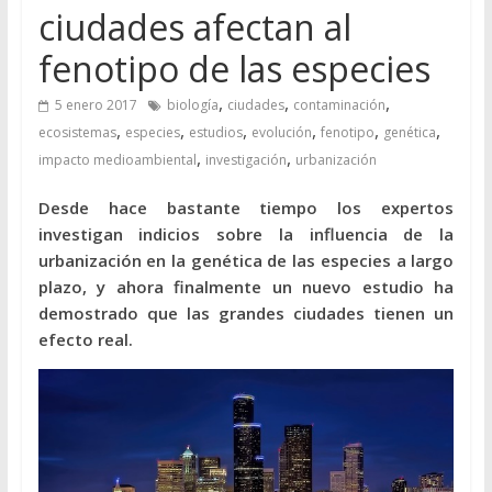
ciudades afectan al
fenotipo de las especies
,
,
,
5 enero 2017
biología
ciudades
contaminación
,
,
,
,
,
,
ecosistemas
especies
estudios
evolución
fenotipo
genética
,
,
impacto medioambiental
investigación
urbanización
Desde hace bastante tiempo los expertos
investigan indicios sobre la influencia de la
urbanización en la genética de las especies a largo
plazo, y ahora finalmente un nuevo estudio ha
demostrado que las grandes ciudades tienen un
efecto real.