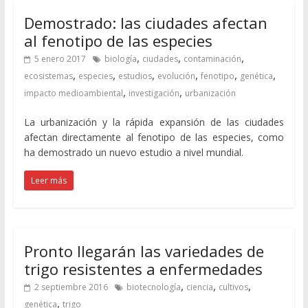
Demostrado: las ciudades afectan
al fenotipo de las especies
,
,
,
5 enero 2017
biología
ciudades
contaminación
,
,
,
,
,
,
ecosistemas
especies
estudios
evolución
fenotipo
genética
,
,
impacto medioambiental
investigación
urbanización
La urbanización y la rápida expansión de las ciudades
afectan directamente al fenotipo de las especies, como
ha demostrado un nuevo estudio a nivel mundial.
Leer más
Pronto llegarán las variedades de
trigo resistentes a enfermedades
,
,
,
2 septiembre 2016
biotecnología
ciencia
cultivos
,
genética
trigo