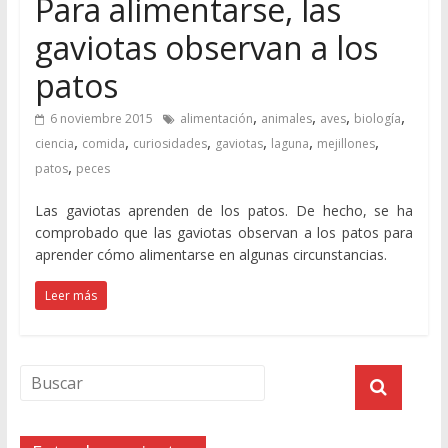
Para alimentarse, las
gaviotas observan a los
patos
,
,
,
,
6 noviembre 2015
alimentación
animales
aves
biología
,
,
,
,
,
,
ciencia
comida
curiosidades
gaviotas
laguna
mejillones
,
patos
peces
Las gaviotas aprenden de los patos. De hecho, se ha
comprobado que las gaviotas observan a los patos para
aprender cómo alimentarse en algunas circunstancias.
Leer más