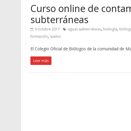
Curso online de contam
subterráneas
,
,
9 octubre 2017
aguas subterráneas
biología
biólog
,
formación
suelos
El Colegio Oficial de Biólogos de la comunidad de M
Leer más