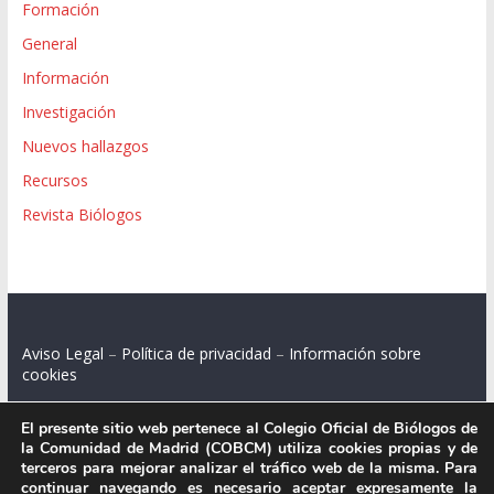
Formación
General
Información
Investigación
Nuevos hallazgos
Recursos
Revista Biólogos
Aviso Legal
–
Política de privacidad
–
Información sobre
cookies
El presente sitio web pertenece al Colegio Oficial de Biólogos de
la Comunidad de Madrid (COBCM) utiliza cookies propias y de
terceros para mejorar analizar el tráfico web de la misma. Para
Colegio Oficial de Biólogos de la Comunidad de Madrid.
continuar navegando es necesario aceptar expresamente la