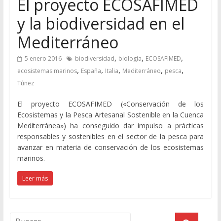
El proyecto ECOSAFIMED
y la biodiversidad en el
Mediterráneo
,
,
,
5 enero 2016
biodiversidad
biología
ECOSAFIMED
,
,
,
,
,
ecosistemas marinos
España
Italia
Mediterráneo
pesca
Túnez
El proyecto ECOSAFIMED («Conservación de los
Ecosistemas y la Pesca Artesanal Sostenible en la Cuenca
Mediterránea») ha conseguido dar impulso a prácticas
responsables y sostenibles en el sector de la pesca para
avanzar en materia de conservación de los ecosistemas
marinos.
Leer más