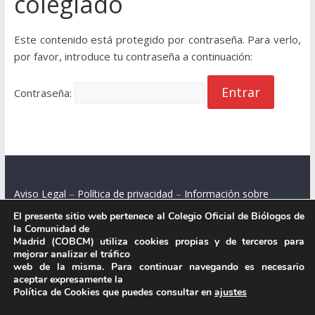
colegiado
Este contenido está protegido por contraseña. Para verlo,
por favor, introduce tu contraseña a continuación:
Contraseña:
Aviso Legal
–
Política de privacidad
–
Información sobre
cookies
El presente sitio web pertenece al Colegio Oficial de Biólogos de
la Comunidad de
Madrid (COBCM) utiliza cookies propias y de terceros para
mejorar analizar el tráfico
web de la misma. Para continuar navegando es necesario
Colegio Oficial de Biólogos de la Comunidad de Madrid.
aceptar expresamente la
Política de Cookies que puedes consultar en
ajustes
C/ Santa Engracia 108, 2º int.izq. 28003 Madrid.