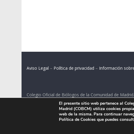
Aviso Legal
–
Política de privacidad
–
Información sobr
Colegio Oficial de Biólogos de la Comunidad de Madrid
El presente sitio web pertenece al Col
C/ Santa Engracia 108, 2º int.izq. 28003 Madrid.
Madrid (COBCM) utiliza cookies propias
web de la misma. Para continuar naveg
Política de Cookies que puedes consul
.