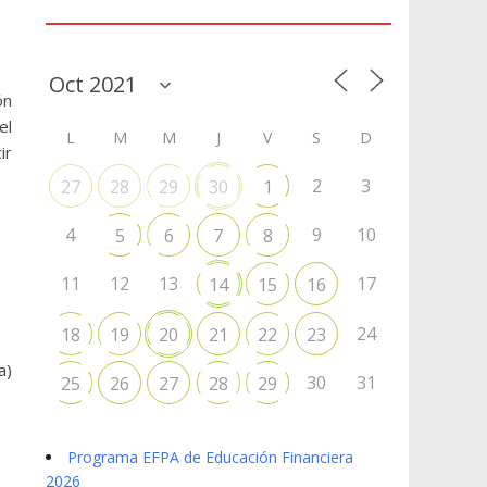
Agenda
ón
el
L
M
M
J
V
S
D
ir
2
3
27
28
29
30
1
4
9
10
5
6
7
8
11
12
13
17
14
15
16
24
18
19
20
21
22
23
a)
30
31
25
26
27
28
29
Programa EFPA de Educación Financiera
2026