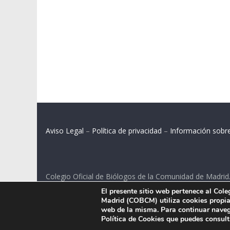
Aviso Legal
–
Política de privacidad
–
Información sobr
Colegio Oficial de Biólogos de la Comunidad de Madrid
El presente sitio web pertenece al Col
C/ Santa Engracia 108, 2º int.izq. 28003 Madrid.
Madrid (COBCM) utiliza cookies propias
web de la misma. Para continuar naveg
Política de Cookies que puedes consul