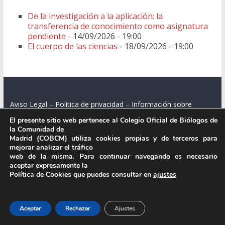
De la investigación a la aplicación: la
transferencia de conocimiento como asignatura
pendiente
- 14/09/2026 - 19:00
El cuerpo de las ciencias
- 18/09/2026 - 19:00
Aviso Legal
–
Política de privacidad
–
Información sobre
cookies
El presente sitio web pertenece al Colegio Oficial de Biólogos de
la Comunidad de
Madrid (COBCM) utiliza cookies propias y de terceros para
mejorar analizar el tráfico
web de la misma. Para continuar navegando es necesario
Colegio Oficial de Biólogos de la Comunidad de Madrid.
aceptar expresamente la
Política de Cookies que puedes consultar en
ajustes
C/ Santa Engracia 108, 2º int.izq. 28003 Madrid.
Aceptar
Rechazar
Ajustes
.