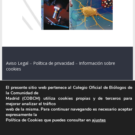
Aviso Legal
–
Política de privacidad
–
Información sobre
cookies
El presente sitio web pertenece al Colegio Oficial de Biólogos de
la Comunidad de
Colegio Oficial de Biólogos de la Comunidad de Madrid.
Madrid (COBCM) utiliza cookies propias y de terceros para
mejorar analizar el tráfico
C/ Santa Engracia 108, 2º int.izq. 28003 Madrid.
web de la misma. Para continuar navegando es necesario aceptar
expresamente la
Política de Cookies que puedes consultar en
ajustes
.