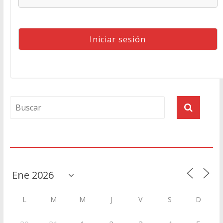
Agenda
L
M
M
J
V
S
D