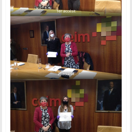
1er accésit
2º accésit