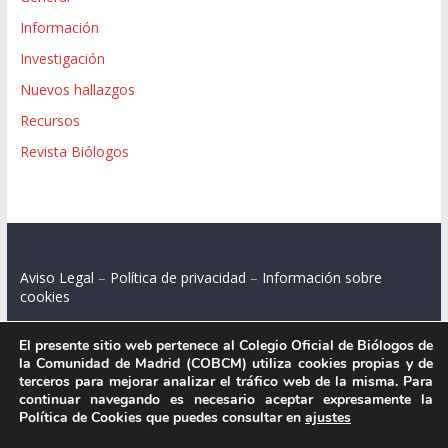
Información
Investigación
Nuevos hallazgos
Recursos
Revista Biólogos
Aviso Legal
–
Política de privacidad
–
Información sobre
cookies
El presente sitio web pertenece al Colegio Oficial de Biólogos de
la Comunidad de Madrid (COBCM) utiliza cookies propias y de
terceros para mejorar analizar el tráfico web de la misma. Para
Colegio Oficial de Biólogos de la Comunidad de Madrid.
continuar navegando es necesario aceptar expresamente la
Política de Cookies que puedes consultar en
ajustes
C/ Santa Engracia 108, 2º int.izq. 28003 Madrid.