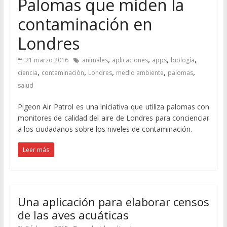
Palomas que miden la
contaminación en
Londres
,
,
,
,
21 marzo 2016
animales
aplicaciones
apps
biología
,
,
,
,
,
ciencia
contaminación
Londres
medio ambiente
palomas
salud
Pigeon Air Patrol es una iniciativa que utiliza palomas con
monitores de calidad del aire de Londres para concienciar
a los ciudadanos sobre los niveles de contaminación.
Leer más
Una aplicación para elaborar censos
de las aves acuáticas