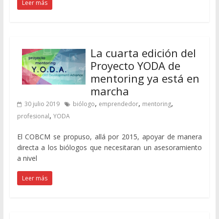
Leer más
La cuarta edición del
Proyecto YODA de
mentoring ya está en
marcha
,
,
,
30 julio 2019
biólogo
emprendedor
mentoring
,
profesional
YODA
El COBCM se propuso, allá por 2015, apoyar de manera
directa a los biólogos que necesitaran un asesoramiento
a nivel
Leer más