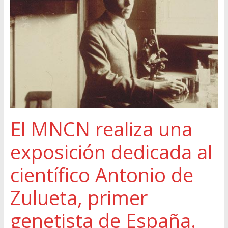
El MNCN realiza una
exposición dedicada al
científico Antonio de
Zulueta, primer
genetista de España.