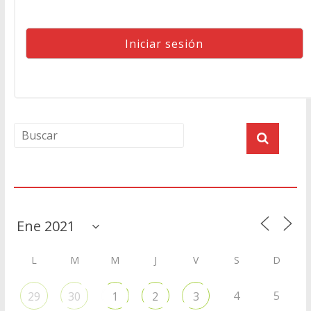
Agenda
L
M
M
J
V
S
D
4
5
29
30
1
2
3