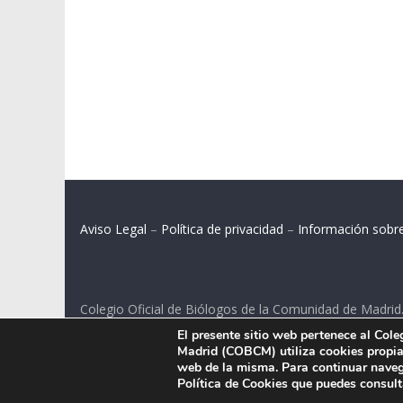
Aviso Legal
–
Política de privacidad
–
Información sobr
Colegio Oficial de Biólogos de la Comunidad de Madrid
El presente sitio web pertenece al Col
C/ Santa Engracia 108, 2º int.izq. 28003 Madrid.
Madrid (COBCM) utiliza cookies propias
web de la misma. Para continuar naveg
Política de Cookies que puedes consul