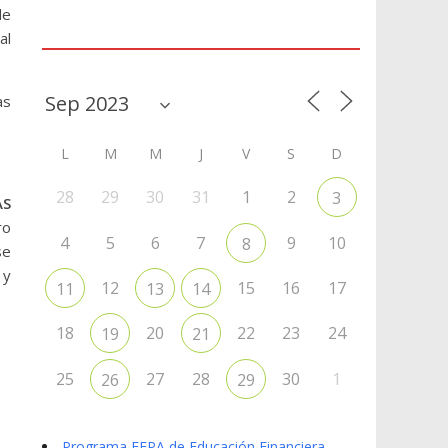
de
Agenda
al
as
L
M
M
J
V
S
D
28
29
30
31
1
2
3
AS
ro
4
5
6
7
9
10
8
se
 y
12
15
16
17
11
13
14
18
20
22
23
24
19
21
25
27
28
30
1
26
29
Programa EFPA de Educación Financiera