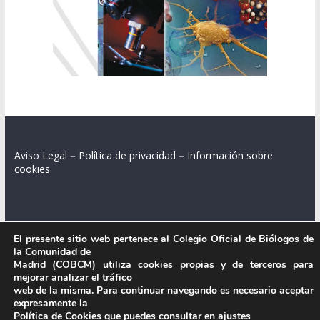
Aviso Legal
–
Política de privacidad
–
Información sobre
cookies
Colegio Oficial de Biólogos de la Comunidad de Madrid.
El presente sitio web pertenece al Colegio Oficial de Biólogos de
la Comunidad de
C/ Santa Engracia 108, 2º int.izq. 28003 Madrid.
Madrid (COBCM) utiliza cookies propias y de terceros para
mejorar analizar el tráfico
web de la misma. Para continuar navegando es necesario aceptar
expresamente la
.
Política de Cookies que puedes consultar en
ajustes