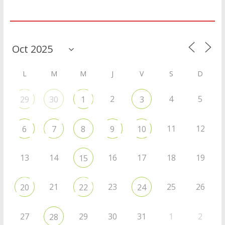
Agenda
L
M
M
J
V
S
D
2
4
5
29
30
1
3
11
12
6
7
8
9
10
13
14
16
17
18
19
15
21
23
25
26
20
22
24
27
29
30
31
1
2
28