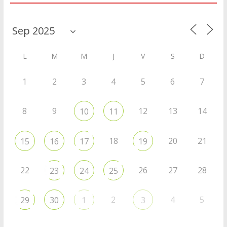
L
M
M
J
V
S
D
1
2
3
4
5
6
7
8
9
12
13
14
10
11
18
20
21
15
16
17
19
22
26
27
28
23
24
25
2
4
5
29
30
1
3