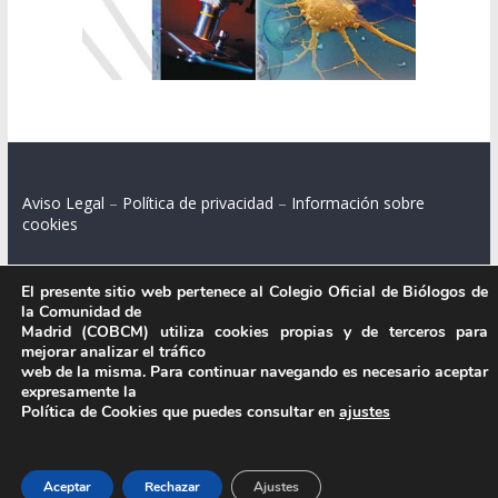
Aviso Legal
–
Política de privacidad
–
Información sobre
cookies
El presente sitio web pertenece al Colegio Oficial de Biólogos de
la Comunidad de
Colegio Oficial de Biólogos de la Comunidad de Madrid.
Madrid (COBCM) utiliza cookies propias y de terceros para
mejorar analizar el tráfico
C/ Santa Engracia 108, 2º int.izq. 28003 Madrid.
web de la misma. Para continuar navegando es necesario aceptar
expresamente la
Política de Cookies que puedes consultar en
ajustes
.
Aceptar
Rechazar
Ajustes