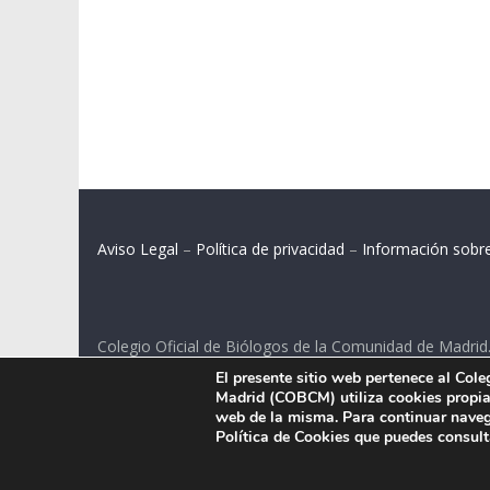
Aviso Legal
–
Política de privacidad
–
Información sobr
Colegio Oficial de Biólogos de la Comunidad de Madrid
El presente sitio web pertenece al Col
C/ Santa Engracia 108, 2º int.izq. 28003 Madrid.
Madrid (COBCM) utiliza cookies propias
web de la misma. Para continuar naveg
Política de Cookies que puedes consul
.