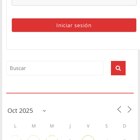
Agenda
L
M
M
J
V
S
D