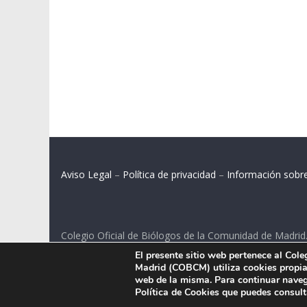
Aviso Legal
–
Política de privacidad
–
Información sobr
Colegio Oficial de Biólogos de la Comunidad de Madrid
El presente sitio web pertenece al Col
C/ Santa Engracia 108, 2º int.izq. 28003 Madrid.
Madrid (COBCM) utiliza cookies propias
web de la misma. Para continuar naveg
Política de Cookies que puedes consul