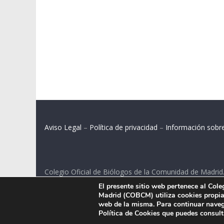
Aviso Legal
–
Política de privacidad
–
Información sobr
Colegio Oficial de Biólogos de la Comunidad de Madrid
El presente sitio web pertenece al Col
C/ Santa Engracia 108, 2º int.izq. 28003 Madrid.
Madrid (COBCM) utiliza cookies propias
web de la misma. Para continuar naveg
Política de Cookies que puedes consul