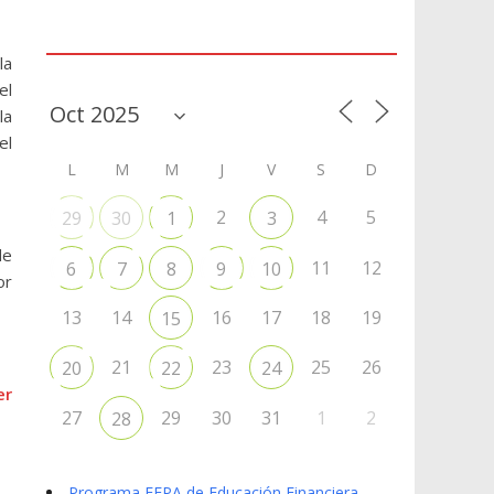
Agenda
la
el
la
el
L
M
M
J
V
S
D
2
4
5
29
30
1
3
de
11
12
6
7
8
9
10
or
13
14
16
17
18
19
15
21
23
25
26
20
22
24
er
27
29
30
31
1
2
28
Programa EFPA de Educación Financiera