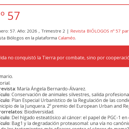
º 57
ero: 57. Año: 2026 , Trimestre 2 |
Revista BIÓLOGOS nº 57 par
sta Biólogos en la plataforma
Calaméo
.
vida no conquistó la Tierra por combate, sino por cooperaci
ario.
orial.
revista
: María Ángela Bernardo-Álvarez.
ículo
: Conservación de animales silvestres, salida profesiona
ículo
: Plan Especial Urbanístico de la Regulación de las cond
icipio de la Junquera. 2º premio del European Urban and Re
rorrelatos
: Biodiversidad.
ículo
: Del hígado esteatósico al cáncer: el papel de PGC-1 en
ículo
: Bag1 y la degradación proteasomal: una vía no canónica