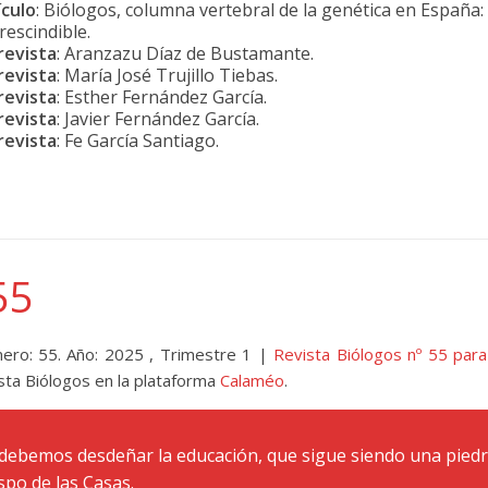
ículo
: Biólogos, columna vertebral de la genética en España:
rescindible.
revista
: Aranzazu Díaz de Bustamante.
revista
: María José Trujillo Tiebas.
revista
: Esther Fernández García.
revista
: Javier Fernández García.
revista
: Fe García Santiago.
55
ero: 55. Año: 2025 , Trimestre 1 |
Revista Biólogos nº 55 par
sta Biólogos en la plataforma
Calaméo
.
debemos desdeñar la educación, que sigue siendo una piedra 
spo de las Casas.