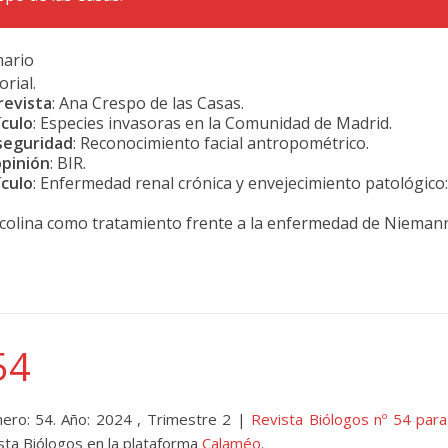
ario
orial.
revista
: Ana Crespo de las Casas.
ículo
: Especies invasoras en la Comunidad de Madrid.
seguridad
: Reconocimiento facial antropométrico.
opinión
:
BIR.
ículo
: Enfermedad renal crónica y envejecimiento patológico:
n colina como tratamiento frente a la enfermedad de Niemann
54
ero: 54. Año: 2024 , Trimestre 2 |
Revista B
iólogos nº 54 para
sta Biólogos en la plataforma
Calaméo
.