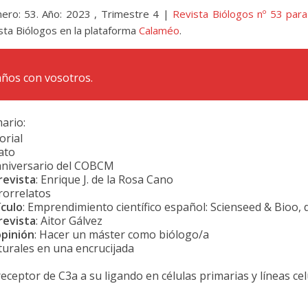
ero: 53. Año: 2023 , Trimestre 4 |
Revista Biólogos nº 53 para
sta Biólogos en la plataforma
Calaméo
.
años con vosotros.
ario:
orial
ato
aniversario del COBCM
revista
: Enrique J. de la Rosa Cano
rorrelatos
ículo
: Emprendimiento científico español: Scienseed & Bioo, 
revista
: Aitor Gálvez
opinión
: Hacer un máster como biólogo/a
turales en una encrucijada
eceptor de C3a a su ligando en células primarias y líneas ce