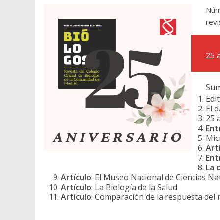
Núm
revi
25 
Sum
Edit
El d
25 
Ent
Mic
Art
Ent
La 
Artículo
: El Museo Nacional de Ciencias Na
Artículo
: La Biología de la Salud
Artículo
: Comparación de la respuesta del r