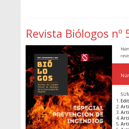
Revista Biólogos nº 
Núm
revi
Núm
SU
Edit
Art
Art
Art
Art