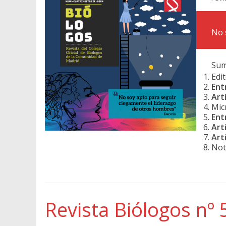
No 
Sum
Edit
Ent
Art
Mic
Ent
Art
Art
Not
Revista Biólogos nº 