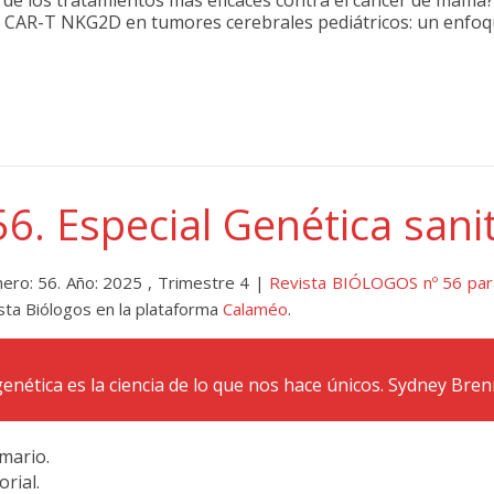
o de los tratamientos más eficaces contra el cáncer de mama?
pia CAR-T NKG2D en tumores cerebrales pediátricos: un enfo
56. Especial Genética sani
ero: 56. Año: 2025 , Trimestre 4 |
Revista BIÓLOGOS nº 56 par
sta Biólogos en la plataforma
Calaméo
.
genética es la ciencia de lo que nos hace únicos. Sydney Bren
ario.
orial.