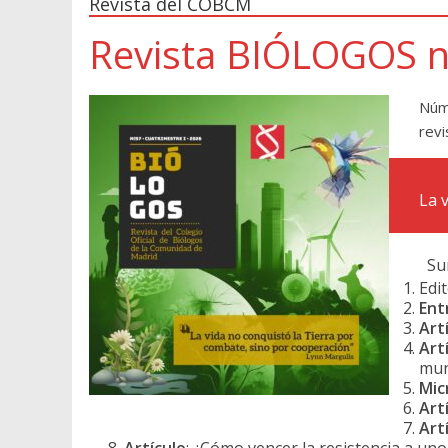
Revista del COBCM
Revista BIÓLOGOS n
Núm
revi
La 
Sum
Edit
Ent
Art
Art
mun
Mic
Art
Art