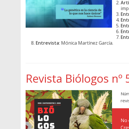
Art
imp
Ent
Ent
Ent
Ent
Ent
Entrevista
: Mónica Martínez García.
Revista Biólogos nº 
Núm
revi
No 
Cre