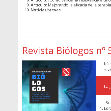
Artículo
: ¿Cómo vencer la resistencia a un
Artículo
: Mejorando la eficacia de la tera
Noticias breves
.
Revista Biólogos nº 
Núm
revi
La 
Sum
Edit