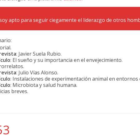
soy apto para seguir ciegamente el liderazgo de otros homb
ario:
orial.
revista
: Javier Suela Rubio.
ículo
: El sueño y su importancia en el envejecimiento.
rorrelatos.
revista
: Julio Vías Alonso.
ículo
: Instalaciones de experimentación animal en entornos 
ículo
: Microbiota y salud humana.
icias breves.
53