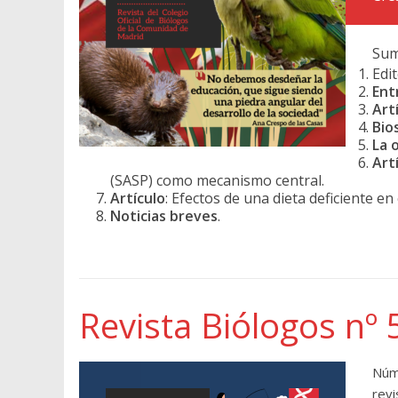
Sum
Edit
Ent
Art
Bio
La 
Art
(SASP) como mecanismo central.
Artículo
: Efectos de una dieta deficiente e
Noticias breves
.
Revista Biólogos nº 
Núm
revi