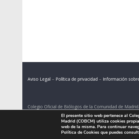
Aviso Legal
–
Política de privacidad
–
Información sobr
Colegio Oficial de Biólogos de la Comunidad de Madrid
El presente sitio web pertenece al Col
C/ Santa Engracia 108, 2º int.izq. 28003 Madrid.
Madrid (COBCM) utiliza cookies propias
web de la misma. Para continuar naveg
Política de Cookies que puedes consul