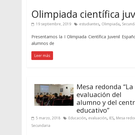
Olimpiada científica ju
,
,
19 septiembre, 2019
estudiantes
Olimpiada
Secund
Presentamos la I Olimpiada Científica Juvenil Espa
alumnos de
Leer más
Mesa redonda “La
evaluación del
alumno y del cent
educativo”
,
,
,
5 marzo, 2018
Educación
evaluación
IES
Mesa redo
Secundaria