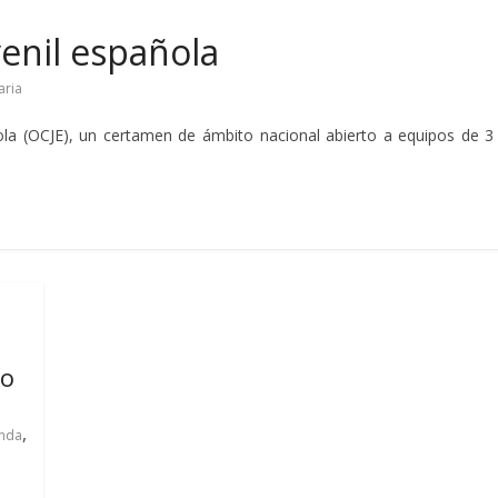
venil española
aria
ñola (OCJE), un certamen de ámbito nacional abierto a equipos de 3
ro
,
nda