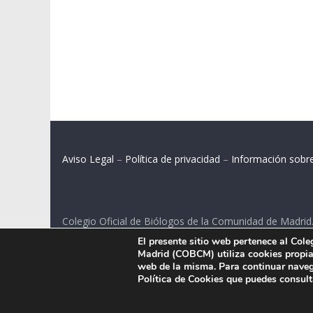
Aviso Legal
–
Política de privacidad
–
Información sobr
Colegio Oficial de Biólogos de la Comunidad de Madrid
El presente sitio web pertenece al Col
C/ Santa Engracia 108, 2º int.izq. 28003 Madrid.
Madrid (COBCM) utiliza cookies propias
web de la misma. Para continuar naveg
Política de Cookies que puedes consul
.