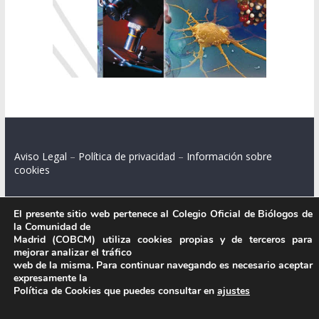
Aviso Legal
–
Política de privacidad
–
Información sobre
cookies
El presente sitio web pertenece al Colegio Oficial de Biólogos de
la Comunidad de
Colegio Oficial de Biólogos de la Comunidad de Madrid.
Madrid (COBCM) utiliza cookies propias y de terceros para
mejorar analizar el tráfico
C/ Santa Engracia 108, 2º int.izq. 28003 Madrid.
web de la misma. Para continuar navegando es necesario aceptar
expresamente la
Política de Cookies que puedes consultar en
ajustes
.