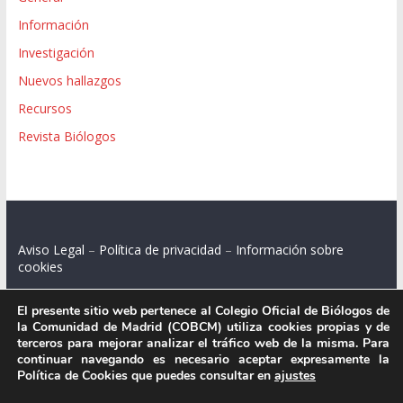
Información
Investigación
Nuevos hallazgos
Recursos
Revista Biólogos
Aviso Legal
–
Política de privacidad
–
Información sobre
cookies
El presente sitio web pertenece al Colegio Oficial de Biólogos de
la Comunidad de Madrid (COBCM) utiliza cookies propias y de
terceros para mejorar analizar el tráfico web de la misma. Para
Colegio Oficial de Biólogos de la Comunidad de Madrid.
continuar navegando es necesario aceptar expresamente la
Política de Cookies que puedes consultar en
ajustes
C/ Santa Engracia 108, 2º int.izq. 28003 Madrid.