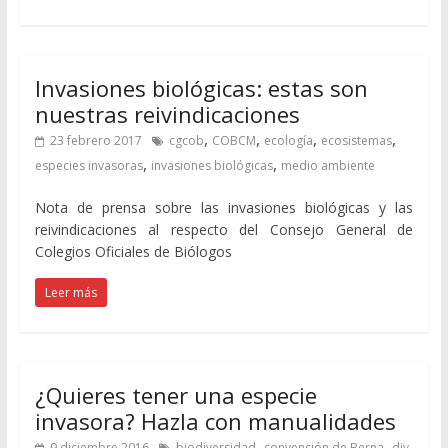
Invasiones biológicas: estas son
nuestras reivindicaciones
,
,
,
,
23 febrero 2017
cgcob
COBCM
ecología
ecosistemas
,
,
especies invasoras
invasiones biológicas
medio ambiente
Nota de prensa sobre las invasiones biológicas y las
reivindicaciones al respecto del Consejo General de
Colegios Oficiales de Biólogos
Leer más
¿Quieres tener una especie
invasora? Hazla con manualidades
,
,
,
9 diciembre 2016
biodiversidad
convención de Berna
diy