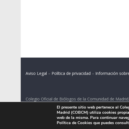
Aviso Legal
–
Política de privacidad
–
Información sobr
Colegio Oficial de Biólogos de la Comunidad de Madrid
El presente sitio web pertenece al Col
C/ Santa Engracia 108, 2º int.izq. 28003 Madrid.
Madrid (COBCM) utiliza cookies propias
web de la misma. Para continuar naveg
Política de Cookies que puedes consul