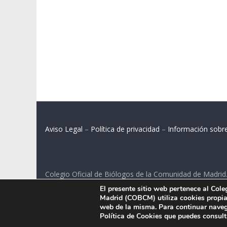
Aviso Legal
–
Política de privacidad
–
Información sobr
Colegio Oficial de Biólogos de la Comunidad de Madrid
El presente sitio web pertenece al Col
C/ Santa Engracia 108, 2º int.izq. 28003 Madrid.
Madrid (COBCM) utiliza cookies propias
web de la misma. Para continuar naveg
Política de Cookies que puedes consul