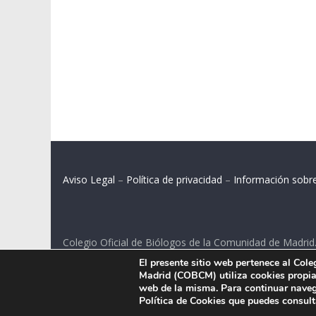
Aviso Legal
–
Política de privacidad
–
Información sobr
Colegio Oficial de Biólogos de la Comunidad de Madrid
El presente sitio web pertenece al Col
C/ Santa Engracia 108, 2º int.izq. 28003 Madrid.
Madrid (COBCM) utiliza cookies propias
web de la misma. Para continuar naveg
Política de Cookies que puedes consul