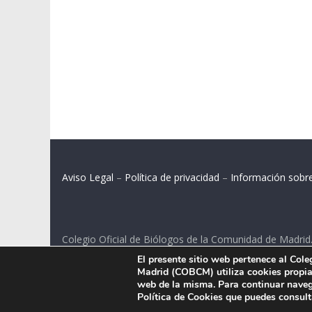
Aviso Legal
–
Política de privacidad
–
Información sobr
Colegio Oficial de Biólogos de la Comunidad de Madrid
El presente sitio web pertenece al Col
C/ Santa Engracia 108, 2º int.izq. 28003 Madrid.
Madrid (COBCM) utiliza cookies propias
web de la misma. Para continuar naveg
Política de Cookies que puedes consul