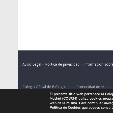
Aviso Legal
–
Política de privacidad
–
Información sobr
Colegio Oficial de Biólogos de la Comunidad de Madrid
El presente sitio web pertenece al Col
C/ Santa Engracia 108, 2º int.izq. 28003 Madrid.
Madrid (COBCM) utiliza cookies propias
web de la misma. Para continuar naveg
Política de Cookies que puedes consul