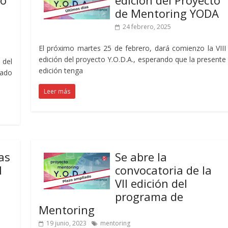
to
edición del Proyecto
de Mentoring YODA
24 febrero, 2025
El próximo martes 25 de febrero, dará comienzo la VIII
edición del proyecto Y.O.D.A., esperando que la presente
 del
edición tenga
ado
Leer más
as
Se abre la
l
convocatoria de la
VII edición del
programa de
Mentoring
19 junio, 2023
mentoring