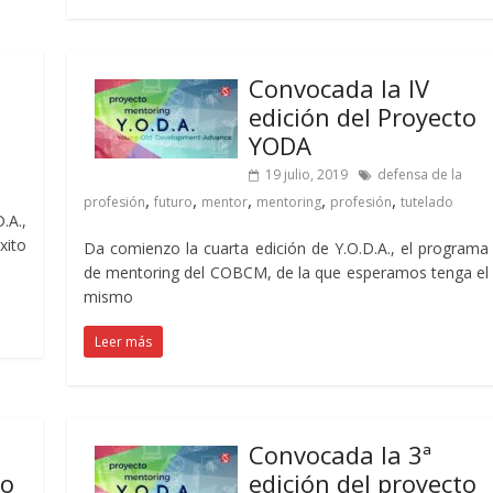
Convocada la IV
edición del Proyecto
YODA
19 julio, 2019
defensa de la
,
,
,
,
,
profesión
futuro
mentor
mentoring
profesión
tutelado
.A.,
xito
Da comienzo la cuarta edición de Y.O.D.A., el programa
de mentoring del COBCM, de la que esperamos tenga el
mismo
Leer más
Convocada la 3ª
to
edición del proyecto