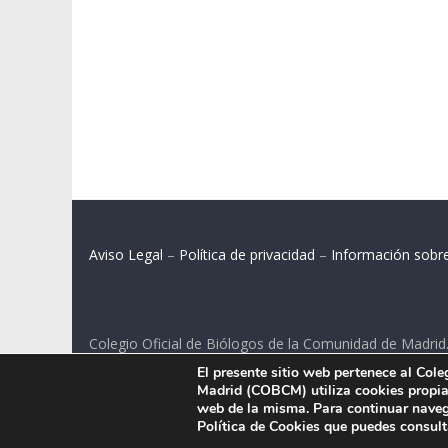
Aviso Legal
–
Política de privacidad
–
Información sobr
Colegio Oficial de Biólogos de la Comunidad de Madrid
El presente sitio web pertenece al Col
C/ Santa Engracia 108, 2º int.izq. 28003 Madrid.
Madrid (COBCM) utiliza cookies propias
web de la misma. Para continuar naveg
Política de Cookies que puedes consul