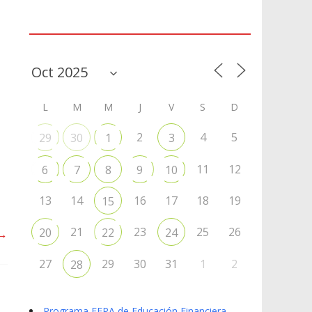
Agenda
L
M
M
J
V
S
D
2
4
5
29
30
1
3
11
12
6
7
8
9
10
13
14
16
17
18
19
15
21
23
25
26
 →
20
22
24
27
29
30
31
1
2
28
Programa EFPA de Educación Financiera