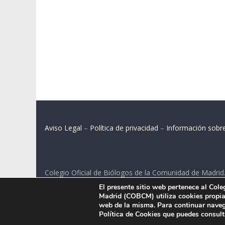
Aviso Legal
–
Política de privacidad
–
Información sobr
Colegio Oficial de Biólogos de la Comunidad de Madrid
El presente sitio web pertenece al Col
C/ Santa Engracia 108, 2º int.izq. 28003 Madrid.
Madrid (COBCM) utiliza cookies propias
web de la misma. Para continuar naveg
Política de Cookies que puedes consul