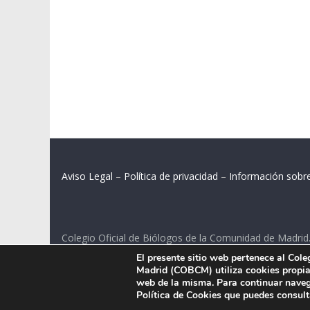
Aviso Legal
–
Política de privacidad
–
Información sobr
Colegio Oficial de Biólogos de la Comunidad de Madrid
El presente sitio web pertenece al Col
C/ Santa Engracia 108, 2º int.izq. 28003 Madrid.
Madrid (COBCM) utiliza cookies propias
web de la misma. Para continuar naveg
Política de Cookies que puedes consul